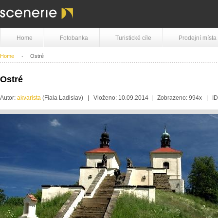
Home
Fotobanka
Turistické cíle
Prodejní místa
Home
Ostré
Ostré
Autor:
akvarista
(Fiala Ladislav) | Vloženo: 10.09.2014 | Zobrazeno: 994x | I