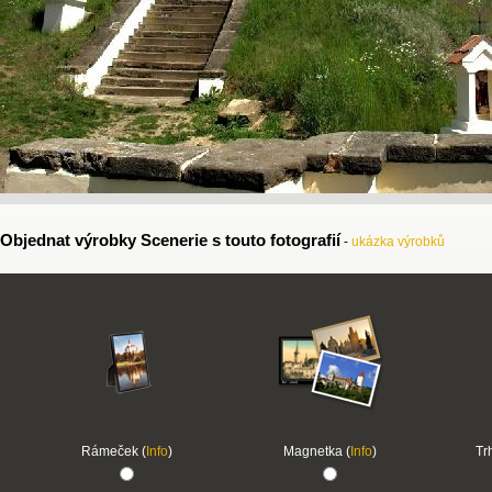
Objednat výrobky Scenerie s touto fotografií
-
ukázka výrobků
Rámeček (
Info
)
Magnetka (
Info
)
Tr