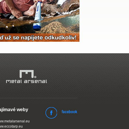
ajímavé weby
w.metalarsenal.eu
w.eccotarp.eu