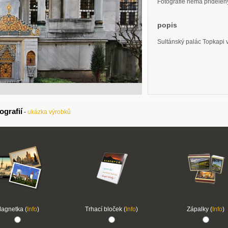
Fotografie nemá přidělený 
popis
Sultánský palác Topkapi v
ografií
-
ukázka výrobků
agnetka (
Info
)
Trhací bloček (
Info
)
Zápalky (
Info
)