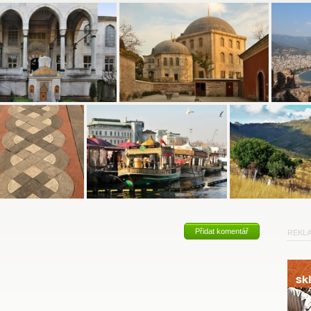
Přidat komentář
REKL