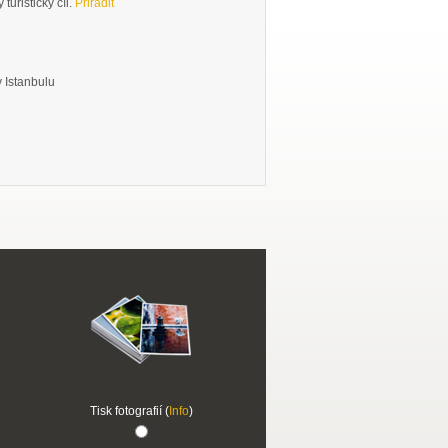
turistický cíl.
Přiřadit
 Istanbulu
Tisk fotografií (
Info
)