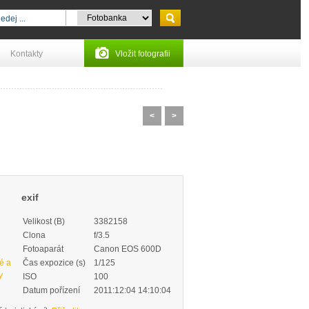
Kontakty
Vložit fotografii
<
>
exif
Velikost (B)
3382158
Clona
f/3.5
Fotoaparát
Canon EOS 600D
ké a
Čas expozice (s)
1/125
y
ISO
100
Datum pořízení
2011:12:04 14:10:04