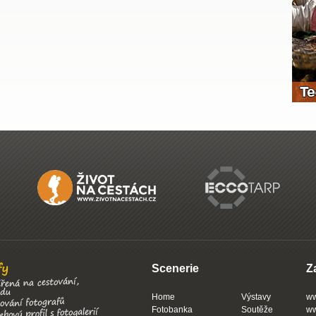
Scenerie
Z
Home
Výstavy
ww
Fotobanka
Soutěže
ww