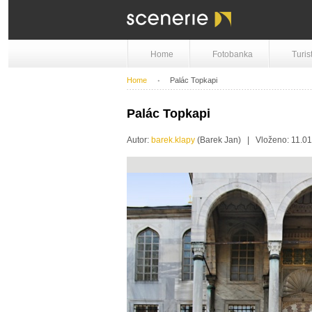
Home
Fotobanka
Turis
Home
Palác Topkapi
Palác Topkapi
Autor:
barek.klapy
(Barek Jan) | Vloženo: 11.0