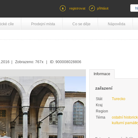
registrovat
přihlásit
tické cíle
Prodejní místa
Co se děje
Nápověda
1.2016 | Zobrazeno: 767x | ID: 900008028806
Informace
zařazení
Stát
Turecko
Kraj
Region
Téma
ostatní historic
kulturní památk