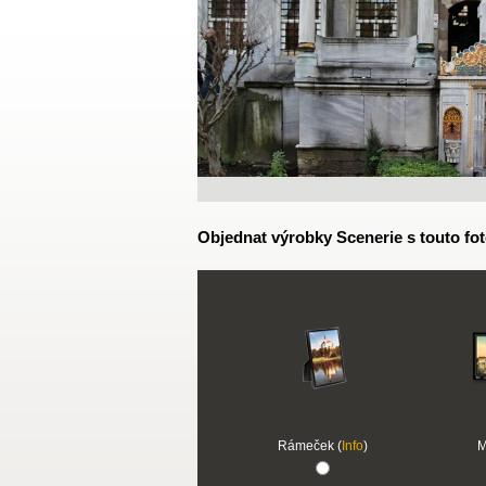
Objednat výrobky Scenerie s touto fot
Rámeček (
Info
)
M