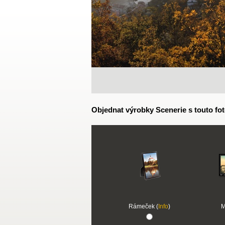
Objednat výrobky Scenerie s touto fot
Rámeček (
Info
)
M