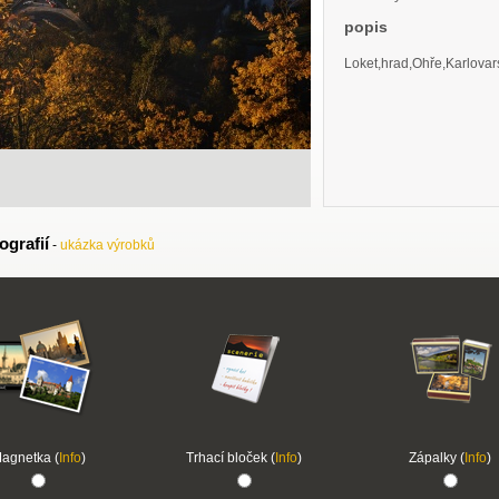
popis
Loket,hrad,Ohře,Karlovar
ografií
-
ukázka výrobků
agnetka (
Info
)
Trhací bloček (
Info
)
Zápalky (
Info
)