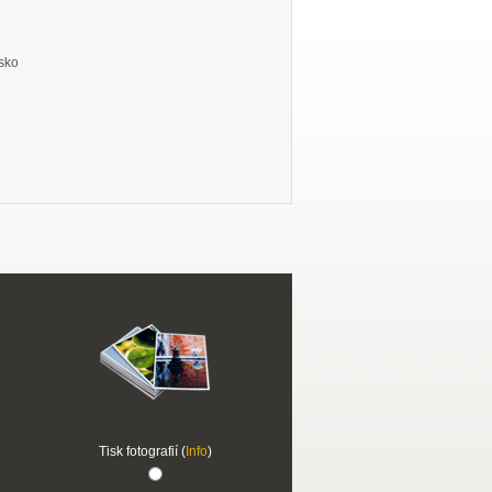
sko
Tisk fotografií (
Info
)