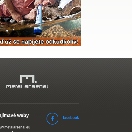
ajímavé weby
w.metalarsenal.eu