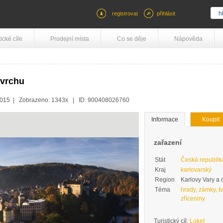
registrovat
přihlásit
tické cíle
Prodejní místa
Co se děje
Nápověda
 vrchu
.2015 | Zobrazeno: 1343x | ID: 900408026760
Informace
Koupit
zařazení
Stát
Česká republik
Kraj
karlovarský
Region
Karlovy Vary a 
Téma
hrady, zámky, tv
zříceniny
Turistický cíl:
Loket