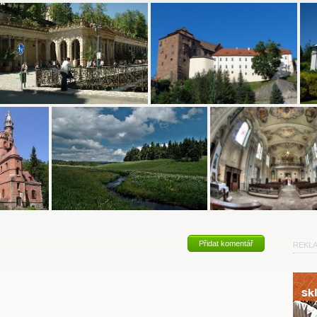
Přidat komentář
REKL