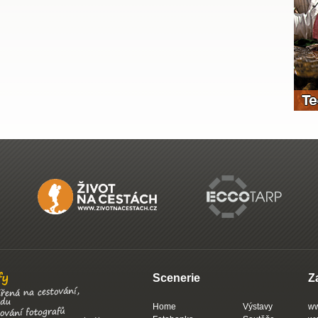
Scenerie
Z
Home
Výstavy
ww