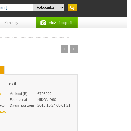
Kontakty
Vložit fotografii
<
>
exif
a
Velikost (B)
6705993
Fotoaparát
NIKON D90
okolí
Datum pořízení
2015:10:24 09:01:21
rze,