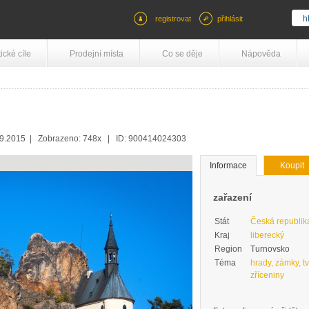
registrovat
přihlásit
tické cíle
Prodejní místa
Co se děje
Nápověda
09.2015 | Zobrazeno: 748x | ID: 900414024303
Informace
Koupit
zařazení
Stát
Česká republik
Kraj
liberecký
Region
Turnovsko
Téma
hrady, zámky, tv
zříceniny