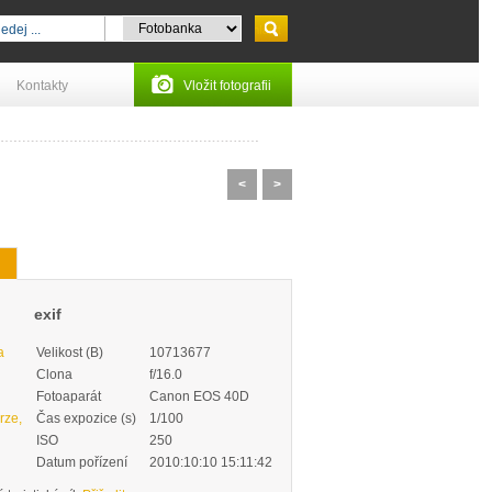
Kontakty
Vložit fotografii
<
>
exif
a
Velikost (B)
10713677
Clona
f/16.0
Fotoaparát
Canon EOS 40D
rze,
Čas expozice (s)
1/100
ISO
250
Datum pořízení
2010:10:10 15:11:42