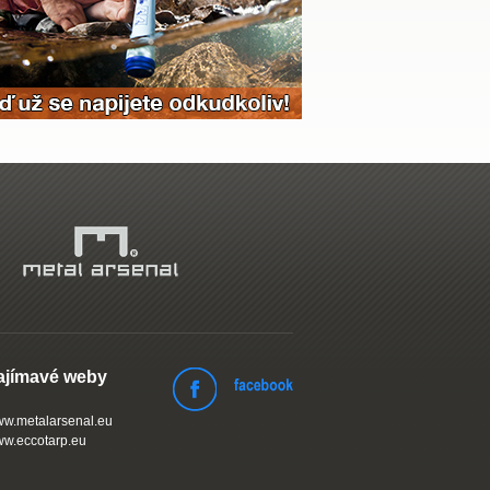
ajímavé weby
w.metalarsenal.eu
w.eccotarp.eu