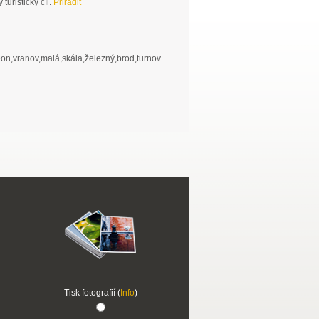
turistický cíl.
Přiřadit
eon,vranov,malá,skála,železný,brod,turnov
Tisk fotografií (
Info
)