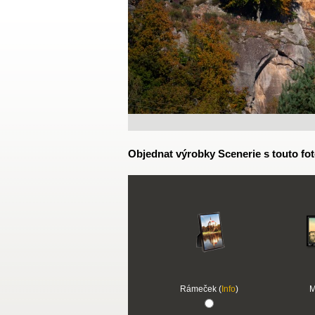
Objednat výrobky Scenerie s touto fot
Rámeček (
Info
)
M