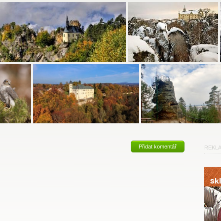
Přidat komentář
REKL