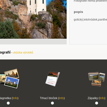
Fotografie nemá přidělený 
popis
gotický,letohrádek,panth
ografií
-
ukázka výrobků
agnetka (
Info
)
Trhací bloček (
Info
)
Zápalky (
Info
)