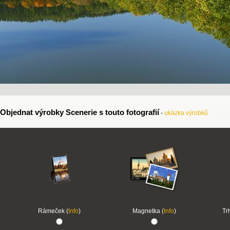
Objednat výrobky Scenerie s touto fotografií
-
ukázka výrobků
Rámeček (
Info
)
Magnetka (
Info
)
Tr