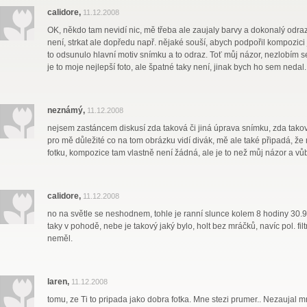
calidore,
11.12.2008
OK, někdo tam nevidí nic, mě třeba ale zaujaly barvy a dokonalý odraz
není, strkat ale dopředu např. nějaké souší, abych podpořil kompozici
to odsunulo hlavní motiv snímku a to odraz. Toť můj názor, nezlobím se
je to moje nejlepší foto, ale špatné taky není, jinak bych ho sem nedal.
neznámý,
11.12.2008
nejsem zastáncem diskusí zda taková či jiná úprava snímku, zda takový 
pro mě důležité co na tom obrázku vidí divák, mě ale také připadá, že
fotku, kompozice tam vlastně není žádná, ale je to než můj názor a v
calidore,
11.12.2008
no na světle se neshodnem, tohle je ranní slunce kolem 8 hodiny 30.9
taky v pohodě, nebe je takový jaký bylo, holt bez mráčků, navíc pol. filt
neměl.
laren,
11.12.2008
tomu, ze Ti to pripada jako dobra fotka. Mne stezi prumer.. Nezaujal m