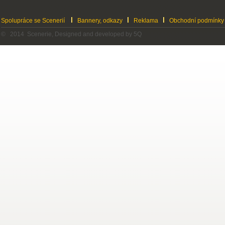
Spolupráce se Scenerií
Bannery, odkazy
Reklama
Obchodní podmínky
© 2014 Scenerie, Designed and developed by 5Q