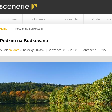
Home
Fotobanka
Turistické cíle
Prodejní místa
Home
Podzim na Budkovanu
Podzim na Budkovanu
Autor:
calidore
(Lhotecký Lukáš) | Vloženo: 08.12.2008 | Zobrazeno: 1622x |