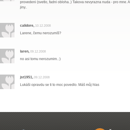
provedeni (svetlo, fadni obloha..) Takova nevyrazna nuda - pro mne.
jiny..
calidore,
10.12.2008
Larene, čemu nerozumíš?
laren,
09.12.2008
no asi tomu nerozumim..:)
jst1951,
09.12.2008
Lukáši opravdu se ti to moc povedlo. Máš můj hlas