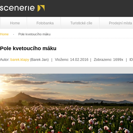
Home
Fotobanka
Turistické cíle
Prodejní místa
Home
Pole kvetoucího máku
Pole kvetoucího máku
Autor:
barek.klapy
(Barek Jan) | Vloženo: 14.02.2016 | Zobrazeno: 1699x | I