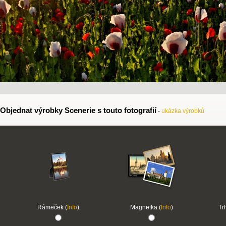
Objednat výrobky Scenerie s touto fotografií
-
ukázka výrobků
Rámeček (
Info
)
Magnetka (
Info
)
Tr