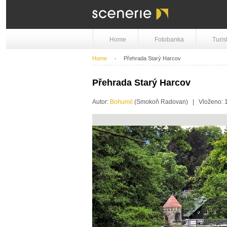
Home
Fotobanka
Turis
Home
Přehrada Starý Harcov
Přehrada Starý Harcov
Autor:
Bohumil
(Smokoň Radovan) | Vloženo: 1