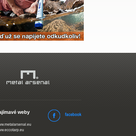
ajímavé weby
w.metalarsenal.eu
w.eccotarp.eu