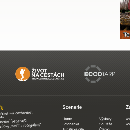
Scenerie
Z
Home
Výstavy
ww
Fotobanka
Soutěže
ww
Turistické cíle
Články