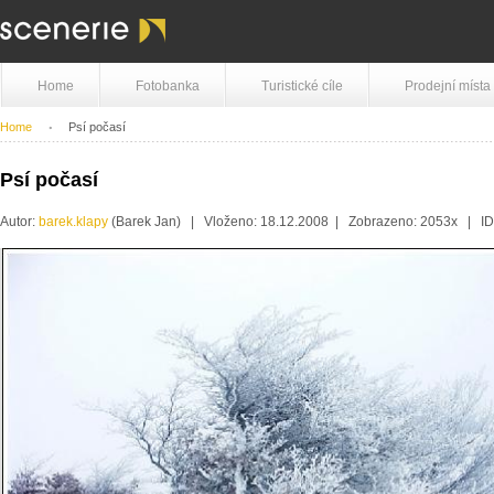
Home
Fotobanka
Turistické cíle
Prodejní místa
Home
Psí počasí
Psí počasí
Autor:
barek.klapy
(Barek Jan) | Vloženo: 18.12.2008 | Zobrazeno: 2053x | I