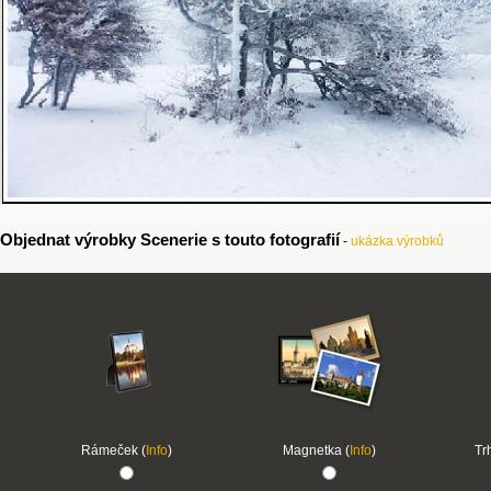
Objednat výrobky Scenerie s touto fotografií
-
ukázka výrobků
Rámeček (
Info
)
Magnetka (
Info
)
Tr