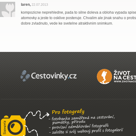
laren,
22.07.2013
kompozicne neprehledne, pada to silne doleva a obloha vypada spis
atomovky a jeste to osklive posteruje. Chvalim ale jinak snahu o protis
dobre zvladnuto, vede ke svetelne atraktivnim snimkum.