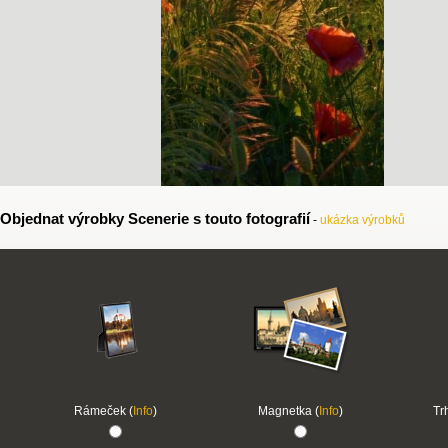
Objednat výrobky Scenerie s touto fotografií
-
ukázka výrobků
Rámeček (
Info
)
Magnetka (
Info
)
Tr