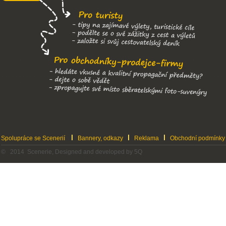
Spolupráce se Scenerií
Bannery, odkazy
Reklama
Obchodní podmínky
© 2014 Scenerie, Designed and developed by 5Q