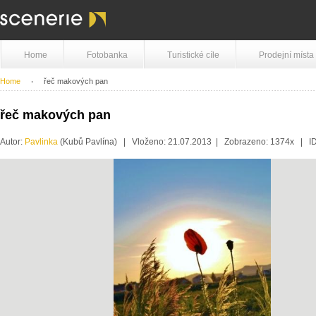
Home
Fotobanka
Turistické cíle
Prodejní místa
Home
řeč makových pan
řeč makových pan
Autor:
Pavlinka
(Kubů Pavlína) | Vloženo: 21.07.2013 | Zobrazeno: 1374x | I