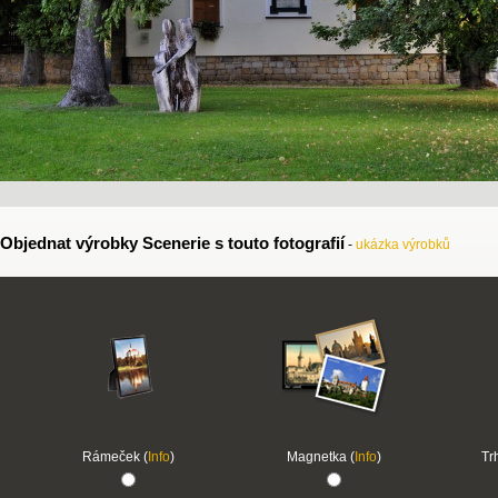
Objednat výrobky Scenerie s touto fotografií
-
ukázka výrobků
Rámeček (
Info
)
Magnetka (
Info
)
Tr