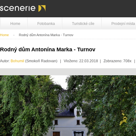
Home
Fotobanka
Turistické cíle
Prodejní místa
Home
Rodný dům Antonína Marka - Turnov
Rodný dům Antonína Marka - Turnov
Autor:
Bohumil
(Smokoň Radovan) | Vloženo: 22.03.2018 | Zobrazeno: 708x 