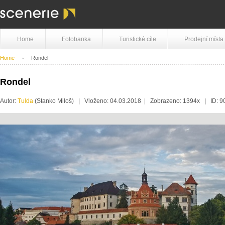
Home
Fotobanka
Turistické cíle
Prodejní místa
Home
Rondel
Rondel
Autor:
Tulda
(Stanko Miloš) | Vloženo: 04.03.2018 | Zobrazeno: 1394x | ID: 