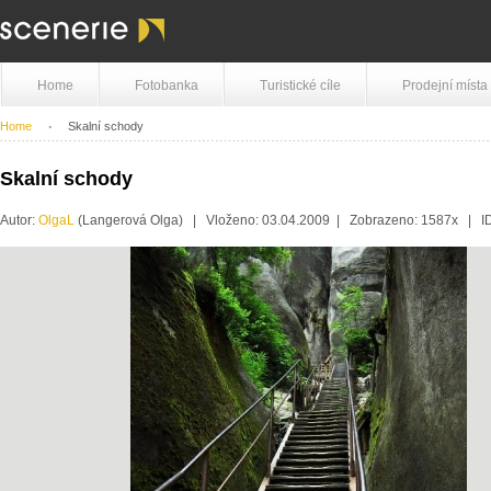
Home
Fotobanka
Turistické cíle
Prodejní místa
Home
Skalní schody
Skalní schody
Autor:
OlgaL
(Langerová Olga) | Vloženo: 03.04.2009 | Zobrazeno: 1587x | I