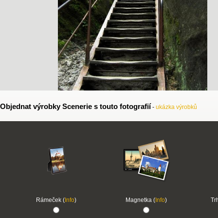
Objednat výrobky Scenerie s touto fotografií
-
ukázka výrobků
Rámeček (
Info
)
Magnetka (
Info
)
Tr