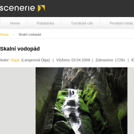
Home
Fotobanka
Turistické cíle
Prodejní místa
Home
Skalní vodopád
Skalní vodopád
Autor:
OlgaL
(Langerová Olga) | Vloženo: 03.04.2009 | Zobrazeno: 1726x | I