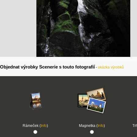
Objednat výrobky Scenerie s touto fotografií
-
ukázka výrobků
Rámeček (
Info
)
Magnetka (
Info
)
Tr