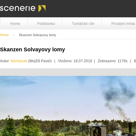
Home
Fotobanka
Turistické cíle
Prodejní místa
Home
Skanzen Solvayovy lomy
Skanzen Solvayovy lomy
Autor:
fotomysak
(Mojžíš Pavel) | Vloženo: 18.07.2016 | Zobrazeno: 1178x | 