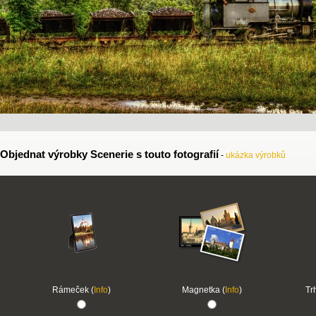
Objednat výrobky Scenerie s touto fotografií
-
ukázka výrobků
Rámeček (
Info
)
Magnetka (
Info
)
Tr