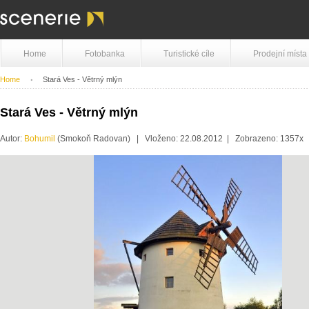
Home
Fotobanka
Turistické cíle
Prodejní místa
Home
Stará Ves - Větrný mlýn
Stará Ves - Větrný mlýn
Autor:
Bohumil
(Smokoň Radovan) | Vloženo: 22.08.2012 | Zobrazeno: 1357x 