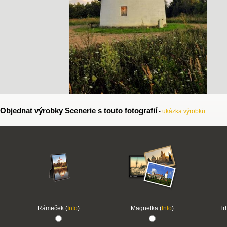
Objednat výrobky Scenerie s touto fotografií
-
ukázka výrobků
Rámeček (
Info
)
Magnetka (
Info
)
Tr