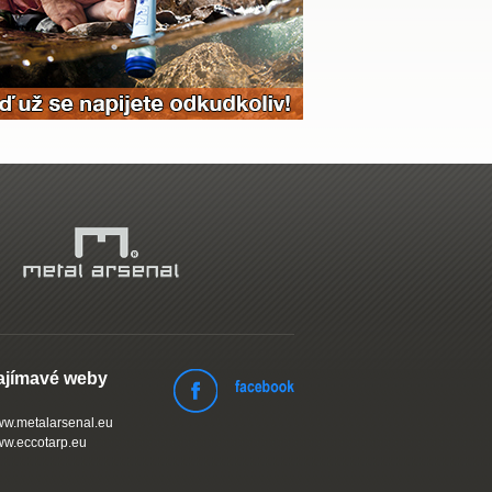
ajímavé weby
w.metalarsenal.eu
w.eccotarp.eu