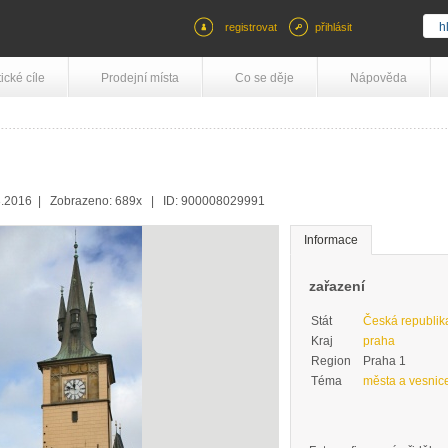
registrovat
přihlásit
tické cíle
Prodejní místa
Co se děje
Nápověda
3.2016 | Zobrazeno: 689x | ID: 900008029991
Informace
zařazení
Stát
Česká republik
Kraj
praha
Region
Praha 1
Téma
města a vesnic