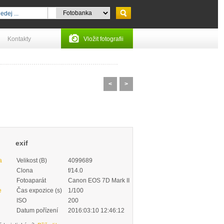
Kontakty
Vložit fotografii
<
>
exif
a
Velikost (B)
4099689
Clona
f/14.0
Fotoaparát
Canon EOS 7D Mark II
e
Čas expozice (s)
1/100
ISO
200
Datum pořízení
2016:03:10 12:46:12