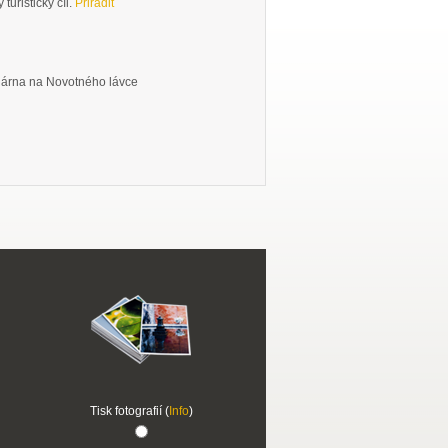
turistický cíl.
Přiřadit
dárna na Novotného lávce
Tisk fotografií (
Info
)