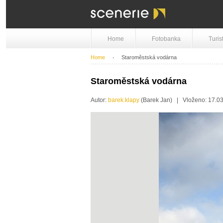
Home
Fotobanka
Turis
Home
Staroměstská vodárna
Staroměstská vodárna
Autor:
barek.klapy
(Barek Jan) | Vloženo: 17.0