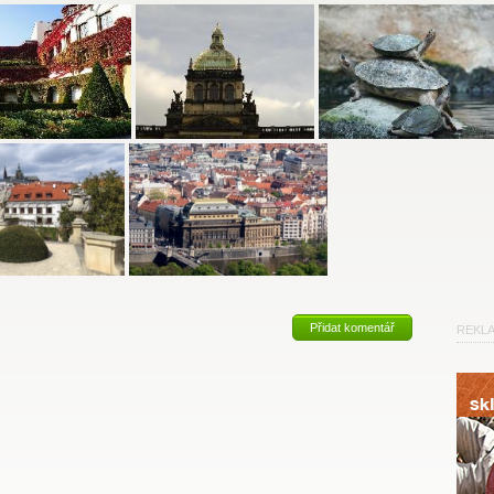
Přidat komentář
REKL