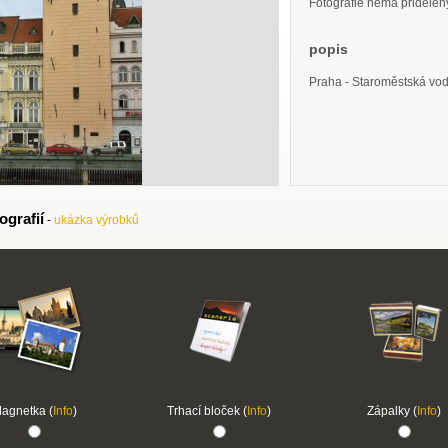
Fotografie nemá přidělený 
popis
Praha - Staroměstská vo
ografií
-
ukázka výrobků
agnetka (
Info
)
Trhací bloček (
Info
)
Zápalky (
Info
)