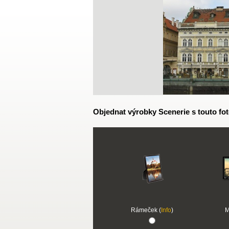
Objednat výrobky Scenerie s touto fot
Rámeček (
Info
)
M