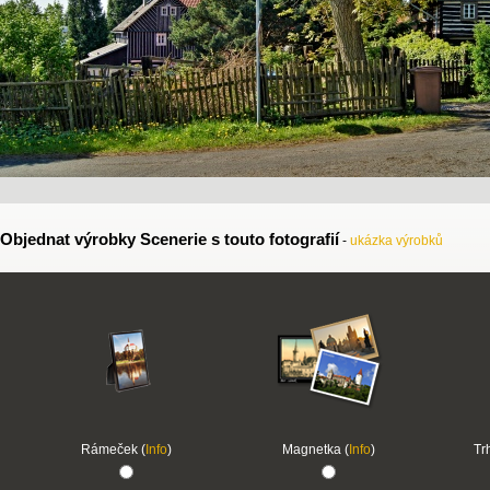
Objednat výrobky Scenerie s touto fotografií
-
ukázka výrobků
Rámeček (
Info
)
Magnetka (
Info
)
Tr