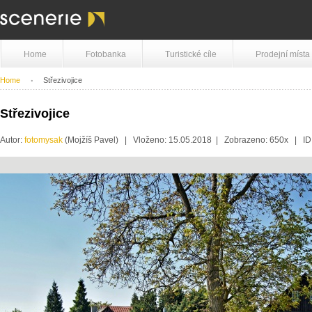
Home
Fotobanka
Turistické cíle
Prodejní místa
Home
Střezivojice
Střezivojice
Autor:
fotomysak
(Mojžíš Pavel) | Vloženo: 15.05.2018 | Zobrazeno: 650x | I