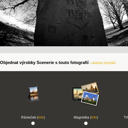
Objednat výrobky Scenerie s touto fotografií
-
ukázka výrobků
Rámeček (
Info
)
Magnetka (
Info
)
Tr