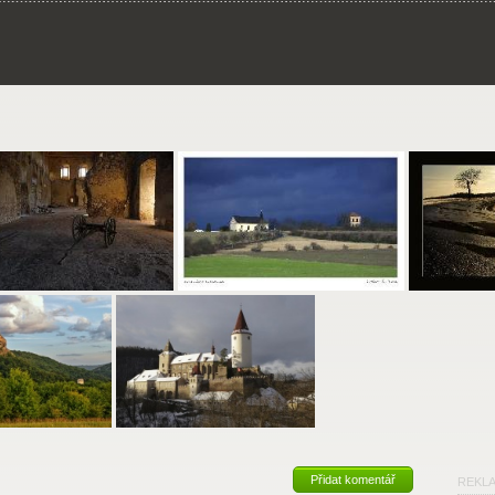
Přidat komentář
REKL