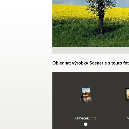
Objednat výrobky Scenerie s touto fot
Rámeček (
Info
)
M