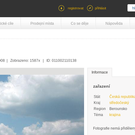
registrovat
přihlásit
tické cíle
Prodejní místa
Co se děje
Nápověda
2008 | Zobrazeno: 1587x | ID: 011002110138
Informace
zařazení
Stát
Česká republik
Kraj
středočeský
Region
Berounsko
Téma
krajina
Fotografie nemá přidělený 