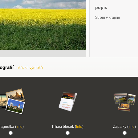
popis
Strom v krajině
ografií
-
ukázka výrobků
agnetka (
Info
)
Trhací bloček (
Info
)
Zápalky (
Info
)