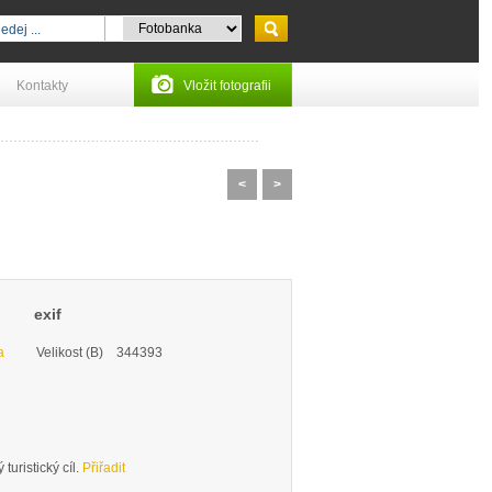
Kontakty
Vložit fotografii
<
>
exif
a
Velikost (B)
344393
turistický cíl.
Přiřadit