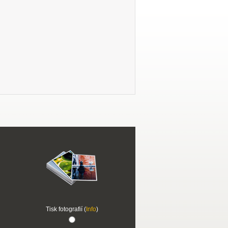
Tisk fotografií (
Info
)