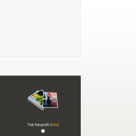
Tisk fotografií (
Info
)