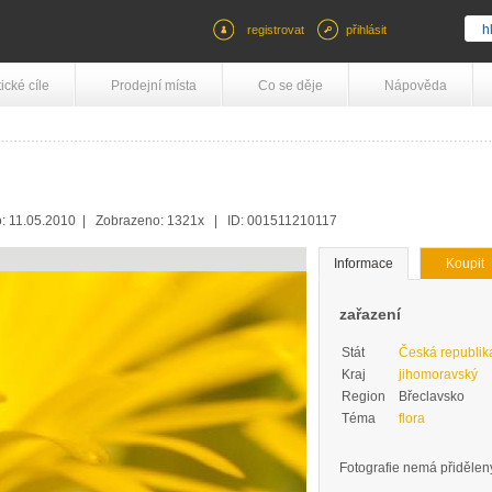
registrovat
přihlásit
tické cíle
Prodejní místa
Co se děje
Nápověda
: 11.05.2010 | Zobrazeno: 1321x | ID: 001511210117
Informace
Koupit
zařazení
Stát
Česká republik
Kraj
jihomoravský
Region
Břeclavsko
Téma
flora
Fotografie nemá přidělený 