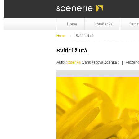
Home
Fotobanka
Turis
Home
Svítící žlutá
Svítící žlutá
Autor:
jzdenka
(Jandásková Zdeňka ) | Vloženo