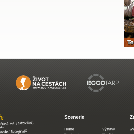
Scenerie
Z
Home
Výstavy
ww