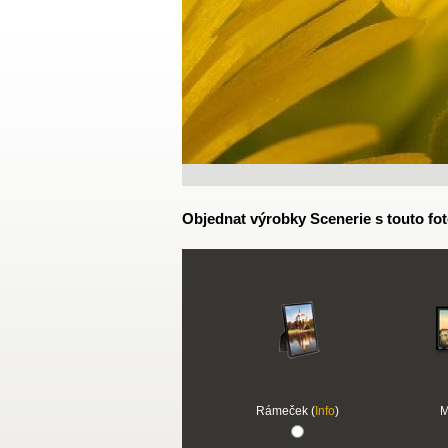
Objednat výrobky Scenerie s touto fot
Rámeček (
Info
)
M