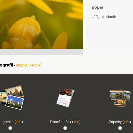
popis
září jako sluníčko
ografií
-
ukázka výrobků
agnetka (
Info
)
Trhací bloček (
Info
)
Zápalky (
Info
)