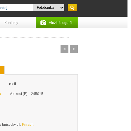
Kontakty
Vložit fotografii
<
>
exif
a
Velikost (B)
245015
turistický cíl.
Přiřadit