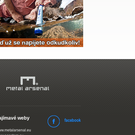
ajímavé weby
w.metalarsenal.eu