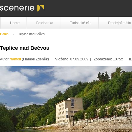
Home
Fotobanka
Turistické cíle
Prodejní místa
Home
Teplice nad Bečvou
Teplice nad Bečvou
Autor:
fiamoli
(Fiamoli Zdeněk) | Vloženo: 07.09.2009 | Zobrazeno: 1375x | I