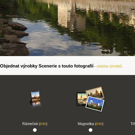
Objednat výrobky Scenerie s touto fotografií
-
ukázka výrobků
Rámeček (
Info
)
Magnetka (
Info
)
Tr