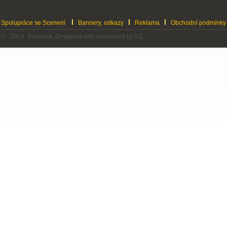
Spolupráce se Scenerií
Bannery, odkazy
Reklama
Obchodní podmínky
© 2014 Scenerie, Designed and developed by 5Q