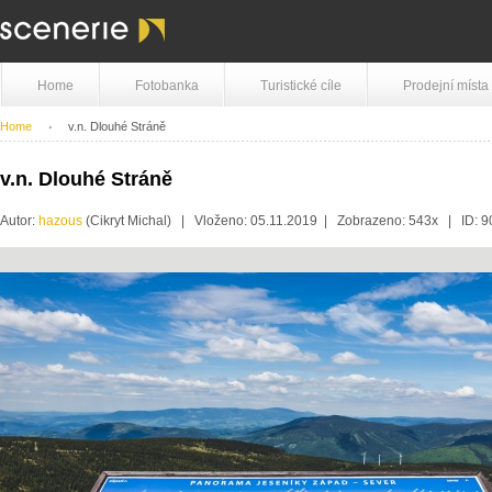
Home
Fotobanka
Turistické cíle
Prodejní místa
Home
v.n. Dlouhé Stráně
v.n. Dlouhé Stráně
Autor:
hazous
(Cikryt Michal) | Vloženo: 05.11.2019 | Zobrazeno: 543x | ID: