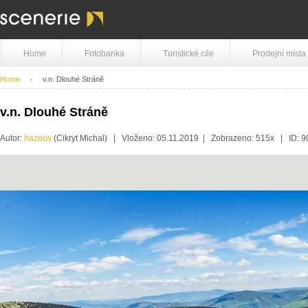
Home
Fotobanka
Turistické cíle
Prodejní místa
Home
v.n. Dlouhé Stráně
v.n. Dlouhé Stráně
Autor:
hazous
(Cikryt Michal) | Vloženo: 05.11.2019 | Zobrazeno: 515x | ID: