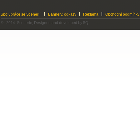
Spolupráce se Scenerií
Bannery, odkazy
Reklama
Obchodní podmínky
© 2014 Scenerie, Designed and developed by 5Q