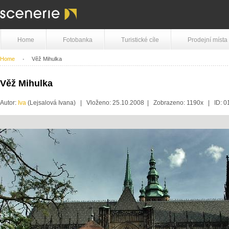
Home
Fotobanka
Turistické cíle
Prodejní místa
Home
Věž Mihulka
Věž Mihulka
Autor:
Iva
(Lejsalová Ivana) | Vloženo: 25.10.2008 | Zobrazeno: 1190x | ID: 