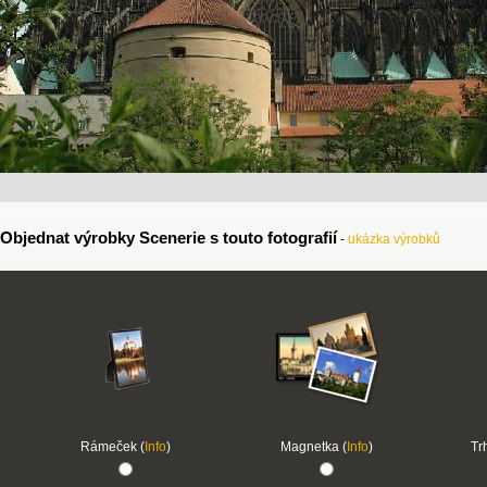
Objednat výrobky Scenerie s touto fotografií
-
ukázka výrobků
Rámeček (
Info
)
Magnetka (
Info
)
Tr