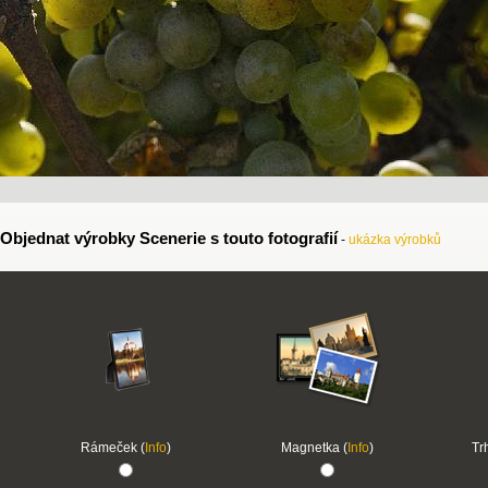
Objednat výrobky Scenerie s touto fotografií
-
ukázka výrobků
Rámeček (
Info
)
Magnetka (
Info
)
Tr