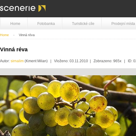
Home
Fotobanka
Turistické cíle
Prodejní místa
Home
Vinná réva
Vinná réva
Autor:
sirnalim
(Kment Milan) | Vloženo: 03.11.2010 | Zobrazeno: 965x | ID: 