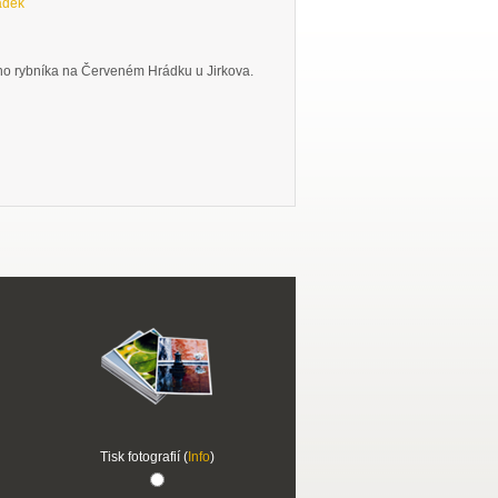
ádek
o rybníka na Červeném Hrádku u Jirkova.
Tisk fotografií (
Info
)