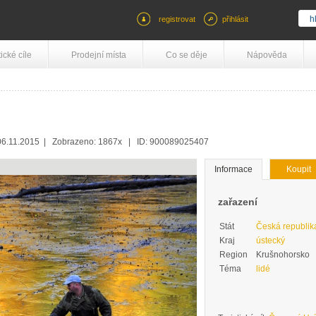
registrovat
přihlásit
tické cíle
Prodejní místa
Co se děje
Nápověda
6.11.2015 | Zobrazeno: 1867x | ID: 900089025407
Informace
Koupit
zařazení
Stát
Česká republik
Kraj
ústecký
Region
Krušnohorsko
Téma
lidé