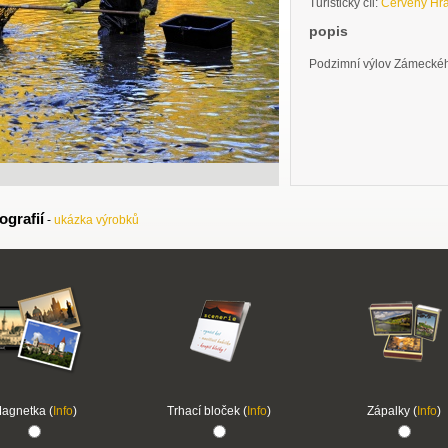
Turistický cíl:
Červený Hr
popis
Podzimní výlov Zámeckéh
ografií
-
ukázka výrobků
agnetka (
Info
)
Trhací bloček (
Info
)
Zápalky (
Info
)