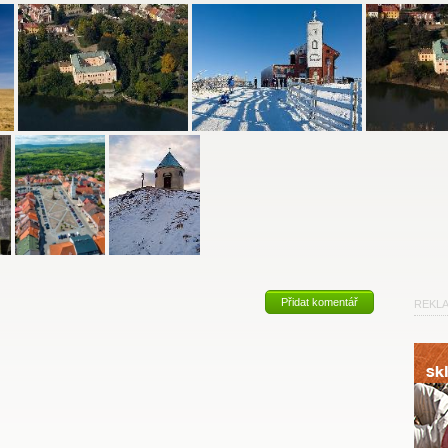
Přidat komentář
REKL