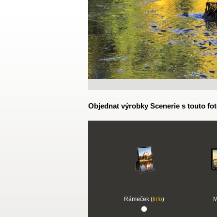
Objednat výrobky Scenerie s touto fot
Rámeček (
Info
)
M