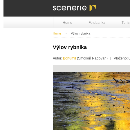
Home
Fotobanka
Turis
Home
Výlov rybníka
Výlov rybníka
Autor:
Bohumil
(Smokoň Radovan) | Vloženo: 0