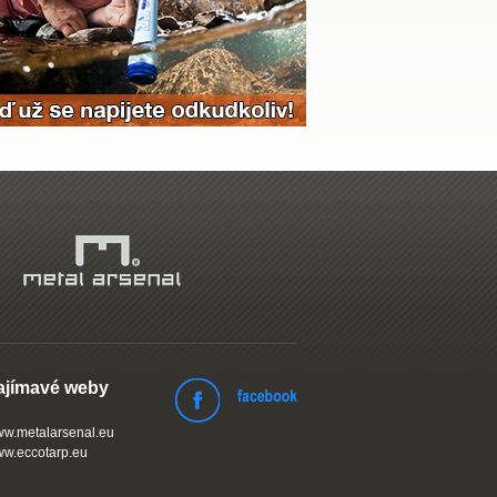
ajímavé weby
w.metalarsenal.eu
w.eccotarp.eu