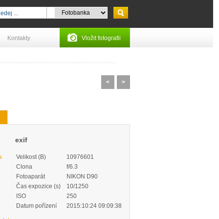
Kontakty
Vložit fotografii
<
>
exif
a
Velikost (B)
10976601
Clona
f/6.3
Fotoaparát
NIKON D90
Čas expozice (s)
10/1250
ISO
250
Datum pořízení
2015:10:24 09:09:38