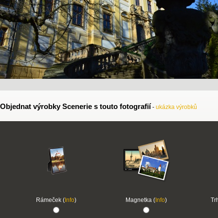
Objednat výrobky Scenerie s touto fotografií
-
ukázka výrobků
Rámeček (
Info
)
Magnetka (
Info
)
Tr