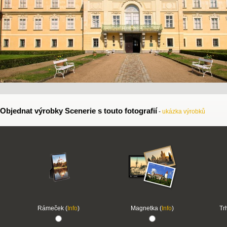
Objednat výrobky Scenerie s touto fotografií
-
ukázka výrobků
Rámeček (
Info
)
Magnetka (
Info
)
Tr