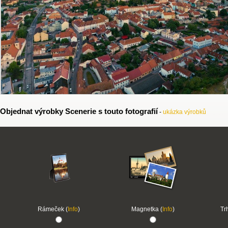
Objednat výrobky Scenerie s touto fotografií
-
ukázka výrobků
Rámeček (
Info
)
Magnetka (
Info
)
Tr