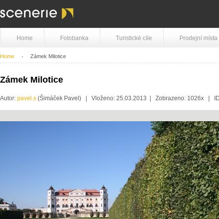
Home
Fotobanka
Turistické cíle
Prodejní místa
Home
Zámek Milotice
Zámek Milotice
Autor:
pavel.s
(Šimáček Pavel) | Vloženo: 25.03.2013 | Zobrazeno: 1026x | I