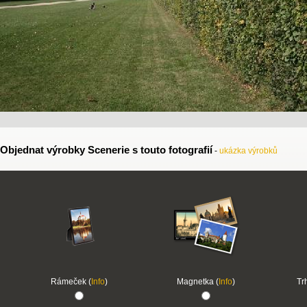
Objednat výrobky Scenerie s touto fotografií
-
ukázka výrobků
Rámeček (
Info
)
Magnetka (
Info
)
Tr