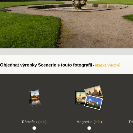
Objednat výrobky Scenerie s touto fotografií
-
ukázka výrobků
Rámeček (
Info
)
Magnetka (
Info
)
Tr