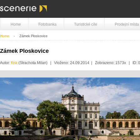
Home
Fotobanka
Turistické cíle
Prodejní místa
Home
Zámek Ploskovice
Zámek Ploskovice
Autor:
flisk
(Strachota Milan) | Vloženo: 24.09.2014 | Zobrazeno: 1573x | ID: