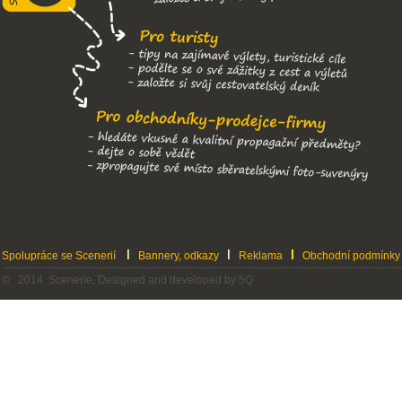
Spolupráce se Scenerií
Bannery, odkazy
Reklama
Obchodní podmínky
© 2014 Scenerie, Designed and developed by 5Q