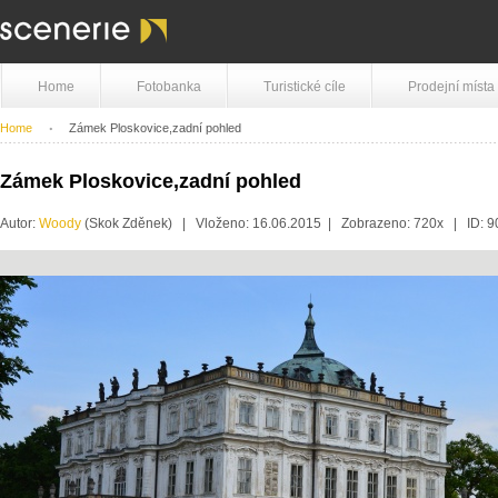
Home
Fotobanka
Turistické cíle
Prodejní místa
Home
Zámek Ploskovice,zadní pohled
Zámek Ploskovice,zadní pohled
Autor:
Woody
(Skok Zděnek) | Vloženo: 16.06.2015 | Zobrazeno: 720x | ID: 