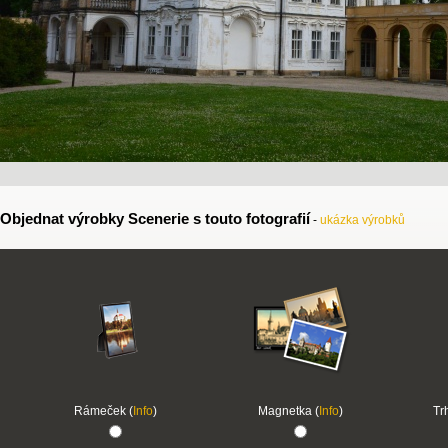
Objednat výrobky Scenerie s touto fotografií
-
ukázka výrobků
Rámeček (
Info
)
Magnetka (
Info
)
Tr