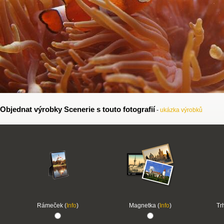
Objednat výrobky Scenerie s touto fotografií
-
ukázka výrobků
Rámeček (
Info
)
Magnetka (
Info
)
Tr