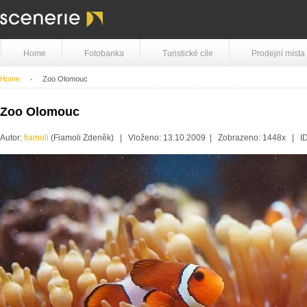
Home
Fotobanka
Turistické cíle
Prodejní místa
Home
Zoo Olomouc
Zoo Olomouc
Autor:
fiamoli
(Fiamoli Zdeněk) | Vloženo: 13.10.2009 | Zobrazeno: 1448x | I