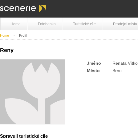
Home
Fotobanka
Turistické cíle
Prodejní místa
Home
Profil
Reny
Jméno
Renata Vítk
Město
Brno
Spravuji turistické cíle