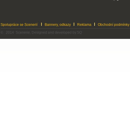
Spolupráce se Scenerií
Bannery, odkazy
Reklama
Obchodní podmínky
© 2014 Scenerie, Designed and developed by 5Q