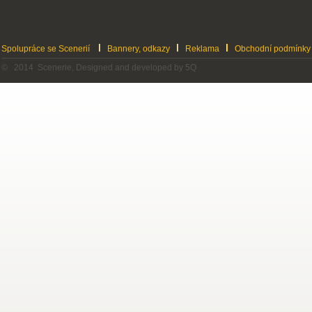
Spolupráce se Scenerií
Bannery, odkazy
Reklama
Obchodní podmínky
© 2014 Scenerie, Designed and developed by 5Q