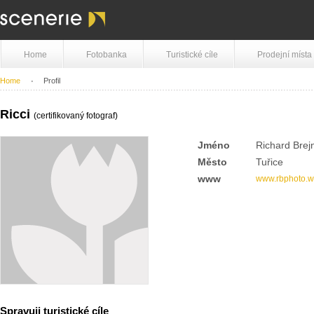
Home
Fotobanka
Turistické cíle
Prodejní místa
Home
Profil
Ricci
(certifikovaný fotograf)
Jméno
Richard Brej
Město
Tuřice
www
www.rbphoto.w
Spravuji turistické cíle