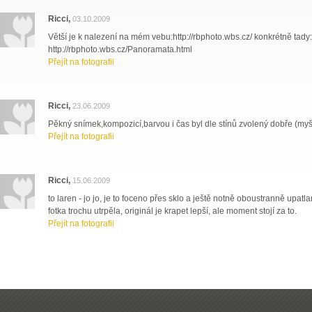
Ricci,
03.10.2009
Větší je k nalezení na mém vebu:http://rbphoto.wbs.cz/ konkrétně tady:
http://rbphoto.wbs.cz/Panoramata.html
Přejít na fotografii
Ricci,
23.06.2009
Pěkný snímek,kompozicí,barvou i čas byl dle stínů zvolený dobře (myšl
Přejít na fotografii
Ricci,
15.06.2009
to laren - jo jo, je to foceno přes sklo a ještě notně oboustranně upat
fotka trochu utrpěla, originál je krapet lepší, ale moment stojí za to.
Přejít na fotografii