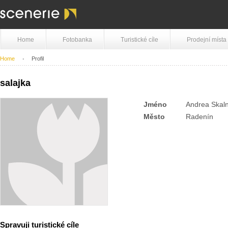
Home
Fotobanka
Turistické cíle
Prodejní místa
Home
Profil
salajka
Jméno
Andrea Skal
Město
Radenín
Spravuji turistické cíle