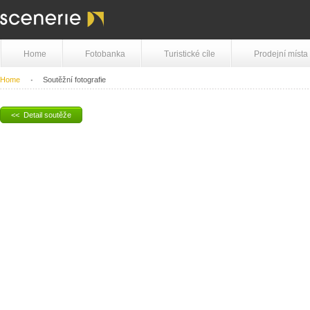
Home
Fotobanka
Turistické cíle
Prodejní místa
Home
Soutěžní fotografie
<< Detail soutěže