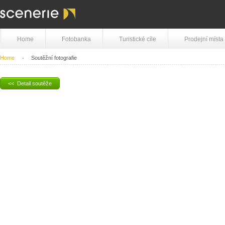
Home
Fotobanka
Turistické cíle
Prodejní místa
Home
Soutěžní fotografie
<< Detail soutěže