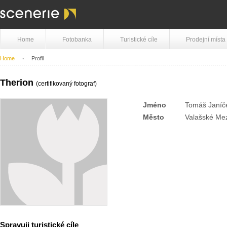
Home
Fotobanka
Turistické cíle
Prodejní místa
Home
Profil
Therion
(certifikovaný fotograf)
Jméno
Tomáš Janíč
Město
Valašské Mez
Spravuji turistické cíle