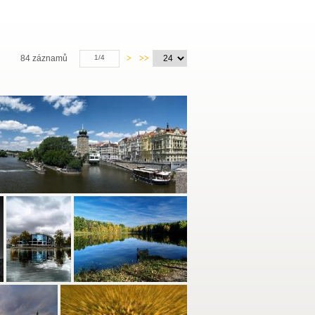
84 záznamů
1/4
>
>>