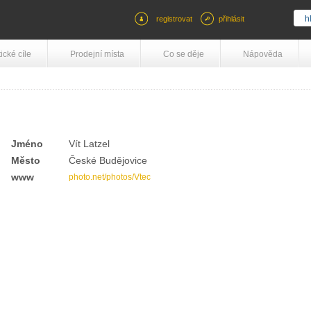
registrovat
přihlásit
tické cíle
Prodejní místa
Co se děje
Nápověda
Jméno
Vít Latzel
Město
České Budějovice
www
photo.net/photos/Vtec