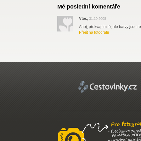
Mé poslední komentáře
Vtec,
31.10.2008
Ahoj, překvapím tě, ale barvy jsou re
Přejít na fotografii