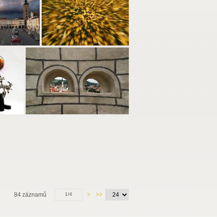
84 záznamů
1/4
>
>>