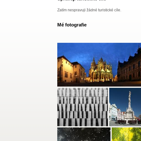
Zatím nespravuji žádné turistické cíle.
Mé fotografie