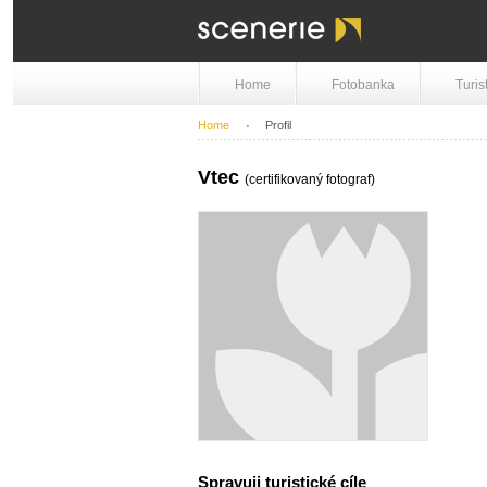
Home
Fotobanka
Turis
Home
Profil
Vtec
(certifikovaný fotograf)
Spravuji turistické cíle