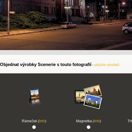
Objednat výrobky Scenerie s touto fotografií
-
ukázka výrobků
Rámeček (
Info
)
Magnetka (
Info
)
Tr