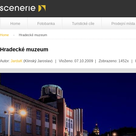
Home
Fotobanka
Turistické cíle
Prodejní místa
Home
Hradecké muzeum
Hradecké muzeum
Autor:
JardaK
(Klinský Jaroslav) | Vloženo: 07.10.2009 | Zobrazeno: 1452x |