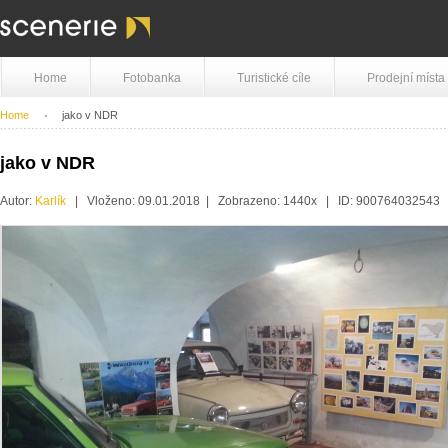
Home
Fotobanka
Turistické cíle
Prodejní místa
Home
jako v NDR
jako v NDR
Autor:
Karlík
| Vloženo: 09.01.2018 | Zobrazeno: 1440x | ID: 900764032543