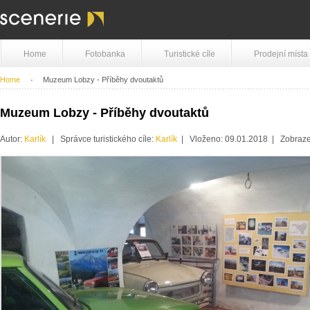
Home
Fotobanka
Turistické cíle
Prodejní místa
Home
Muzeum Lobzy - Příběhy dvoutaktů
Muzeum Lobzy - Příběhy dvoutaktů
Autor:
Karlík
| Správce turistického cíle:
Karlík
| Vloženo: 09.01.2018 | Zobraz