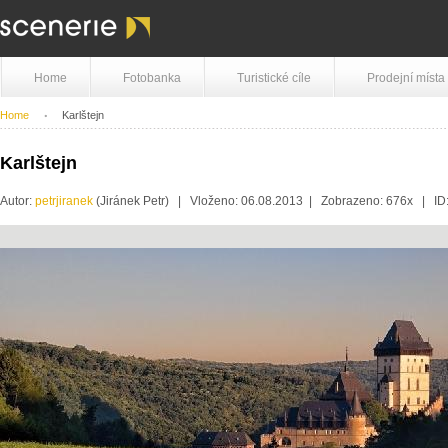
Home
Fotobanka
Turistické cíle
Prodejní místa
Home
Karlštejn
Karlštejn
Autor:
petrjiranek
(Jiránek Petr) | Vloženo: 06.08.2013 | Zobrazeno: 676x | I