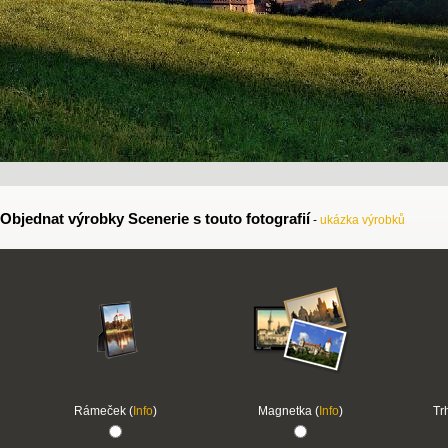
Objednat výrobky Scenerie s touto fotografií
-
ukázka výrobků
Rámeček (
Info
)
Magnetka (
Info
)
Tr