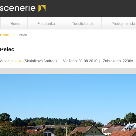
Home
Fotobanka
Turistické cíle
Prodejní místa
Home
Pelec
Pelec
Autor:
salajka
(Skalníková Andrea) | Vloženo: 31.08.2010 | Zobrazeno: 2236x