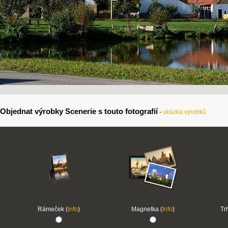
Objednat výrobky Scenerie s touto fotografií
-
ukázka výrobků
Rámeček (
Info
)
Magnetka (
Info
)
Tr