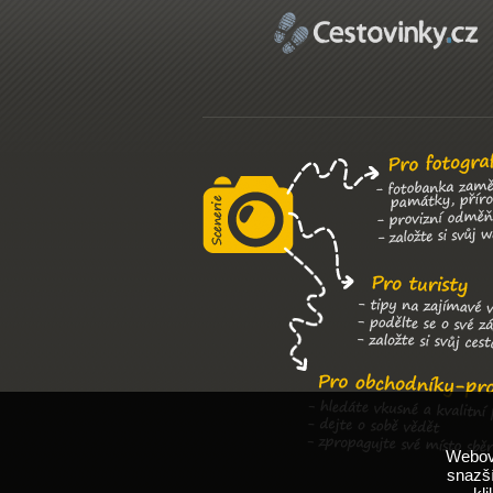
Webové
snazší