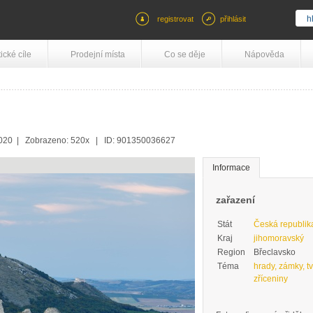
registrovat
přihlásit
tické cíle
Prodejní místa
Co se děje
Nápověda
2020 | Zobrazeno: 520x | ID: 901350036627
Informace
zařazení
Stát
Česká republik
Kraj
jihomoravský
Region
Břeclavsko
Téma
hrady, zámky, tv
zříceniny