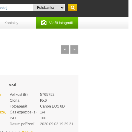
Kontakty
Vložit fotografii
<
>
exif
a
Velikost (B)
5765752
Clona
f/5.6
Fotoaparát
Canon EOS 6D
rze,
Čas expozice (s)
1/4
ISO
100
Datum pořízení
2020:09:03 19:29:31