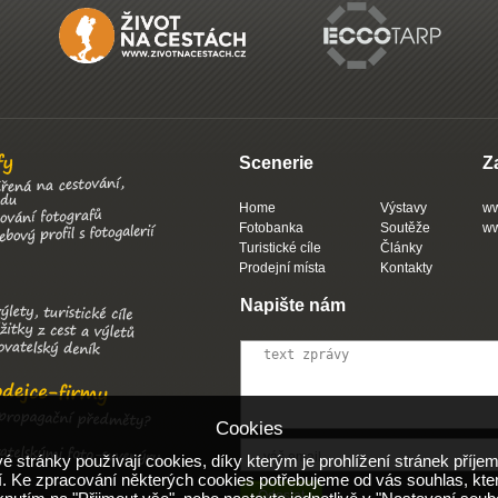
Scenerie
Z
Home
Výstavy
ww
Fotobanka
Soutěže
ww
Turistické cíle
Články
Prodejní místa
Kontakty
Napište nám
Cookies
 stránky používají cookies, díky kterým je prohlížení stránek příjem
. Ke zpracování některých cookies potřebujeme od vás souhlas, kte