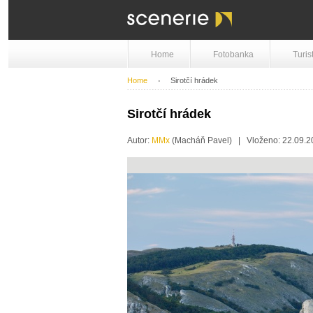
Home
Fotobanka
Turis
Home
Sirotčí hrádek
Sirotčí hrádek
Autor:
MMx
(Macháň Pavel) | Vloženo: 22.09.