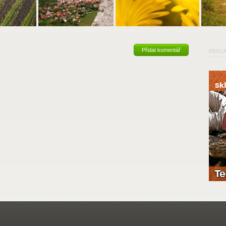
Přidat komentář
REKL