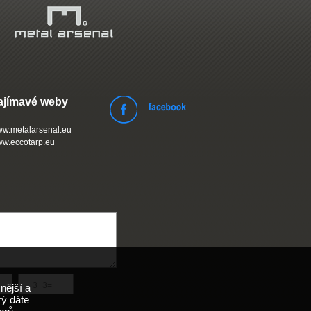
ajímavé weby
w.metalarsenal.eu
w.eccotarp.eu
nější a
rý dáte