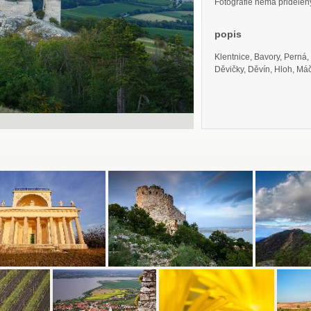
Fotografie nemá přidělený 
popis
Klentnice, Bavory, Perná,
Děvičky, Děvín, Hloh, Má