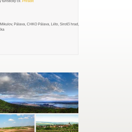
turistický cíl.
Přiřadit
 Mikulov, Pálava, CHKO Pálava, Léto, Sirotčí hrad,
čka