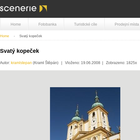
Home
Fotobanka
Turistické cíle
Prodejní místa
Home
Svatý kopeček
Svatý kopeček
Autor:
kramlstepan
(Kraml Štěpán) | Vloženo: 19.06.2008 | Zobrazeno: 1825x