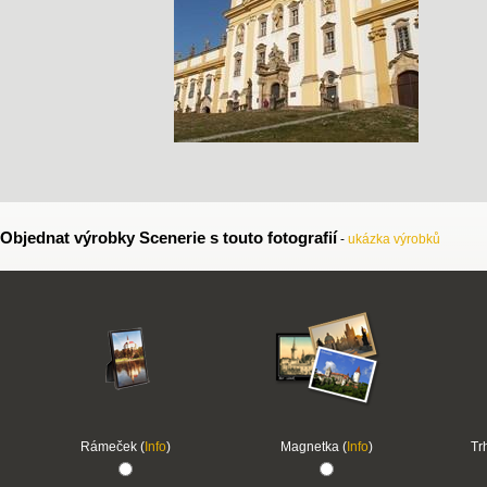
Objednat výrobky Scenerie s touto fotografií
-
ukázka výrobků
Rámeček (
Info
)
Magnetka (
Info
)
Tr