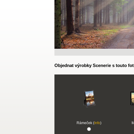
Objednat výrobky Scenerie s touto fot
Rámeček (
Info
)
M