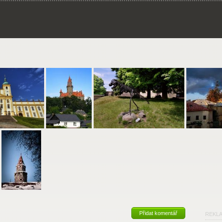
Přidat komentář
REKL