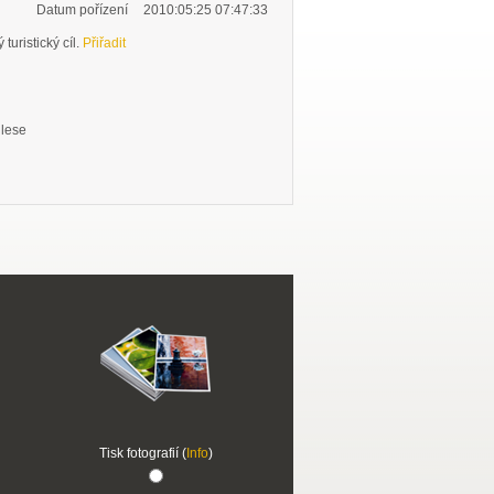
Datum pořízení
2010:05:25 07:47:33
turistický cíl.
Přiřadit
 lese
Tisk fotografií (
Info
)