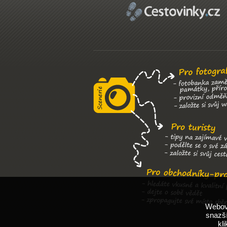
Webové
snazší
kl