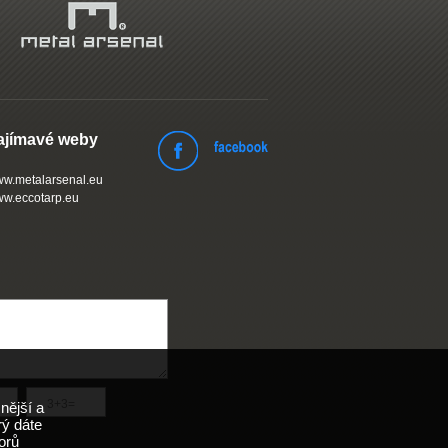
ajímavé weby
w.metalarsenal.eu
w.eccotarp.eu
nější a
rý dáte
orů