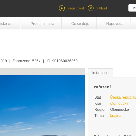
registrovat
přihlásit
tické cíle
Prodejní místa
Co se děje
Nápověda
1.2019 | Zobrazeno: 526x | ID: 901060036369
Informace
zařazení
Stát
Česká republik
Kraj
olomoucký
Region
Olomoucko
Téma
krajina