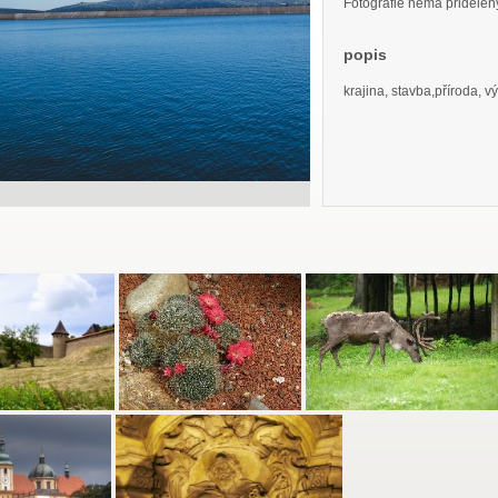
Fotografie nemá přidělený 
popis
krajina, stavba,příroda, v