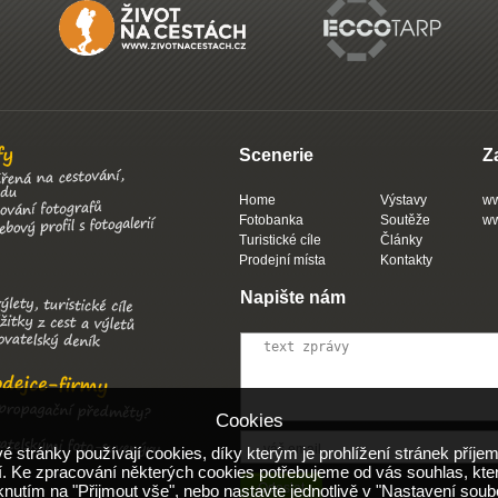
Scenerie
Z
Home
Výstavy
ww
Fotobanka
Soutěže
ww
Turistické cíle
Články
Prodejní místa
Kontakty
Napište nám
Cookies
 stránky používají cookies, díky kterým je prohlížení stránek příjem
. Ke zpracování některých cookies potřebujeme od vás souhlas, kte
iknutím na "Přijmout vše", nebo nastavte jednotlivě v "Nastavení soub