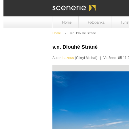
Home
Fotobanka
Turis
Home
v.n. Dlouhé Stráně
v.n. Dlouhé Stráně
Autor:
hazous
(Cikryt Michal) | Vloženo: 05.1