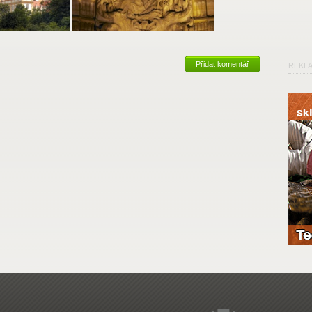
Přidat komentář
REKL