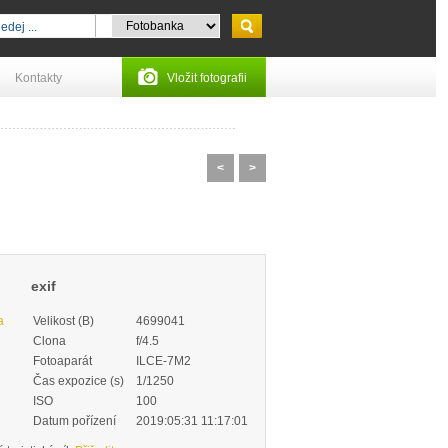
Kontakty
Vložit fotografii
<
>
exif
a
Velikost (B)
4699041
Clona
f/4.5
Fotoaparát
ILCE-7M2
Čas expozice (s)
1/1250
ISO
100
Datum pořízení
2019:05:31 11:17:01