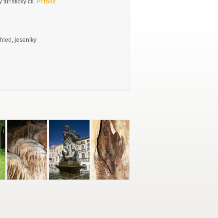
turistický cíl.
Přiřadit
ýhled, jeseníky