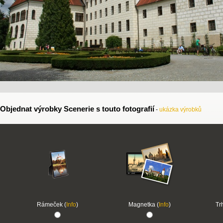
Objednat výrobky Scenerie s touto fotografií
-
ukázka výrobků
Rámeček (
Info
)
Magnetka (
Info
)
Tr