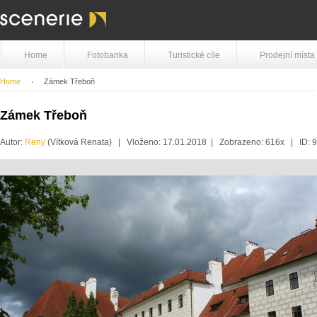
Home
Fotobanka
Turistické cíle
Prodejní místa
Home
Zámek Třeboň
Zámek Třeboň
Autor:
Reny
(Vítková Renata) | Vloženo: 17.01.2018 | Zobrazeno: 616x | ID: